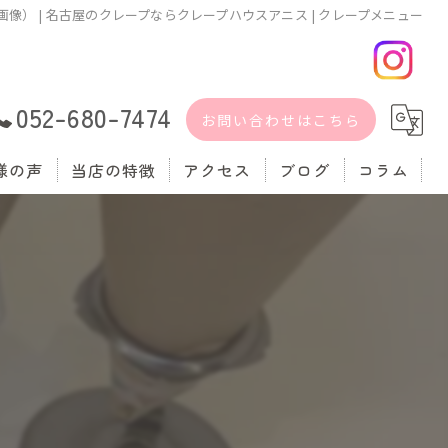
像） | 名古屋のクレープならクレープハウスアニス | クレープメニュー
052-680-7474
お問い合わせはこちら
様の声
当店の特徴
アクセス
ブログ
コラム
スイーツ
漫画特集
テイクアウト
生クリーム
手作り
軽食